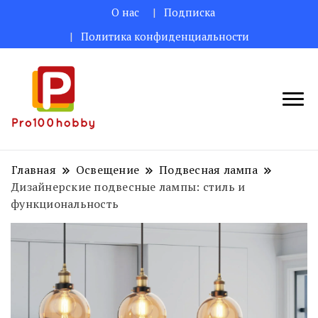
О нас
Подписка
Политика конфиденциальности
Поделитесь творческими идеями
Pro100hobby
для вас!
Главная
Освещение
Подвесная лампа
Дизайнерские подвесные лампы: стиль и
функциональность