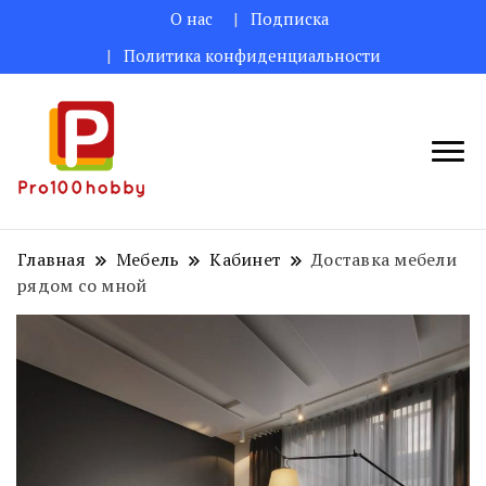
О нас
Подписка
Политика конфиденциальности
Поделитесь творческими идеями
Pro100hobby
для вас!
Главная
Мебель
Кабинет
Доставка мебели
рядом со мной