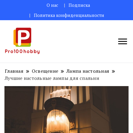
О нас
Подписка
Политика конфиденциальности
Поделитесь творческими идеями
Pro100hobby
для вас!
Главная
Освещение
Лампа настольная
Лучшие настольные лампы для спальни