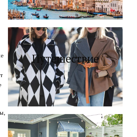
Путешествие
ие
т
е
ы,