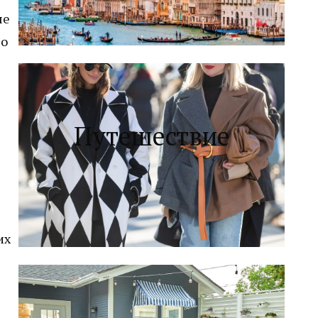
ые
во
Путешествие
их