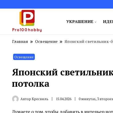
УКРАШЕНИЕ
ИДЕ
Поделитесь творческими идеям
Pro100hobby
Главная
Освещение
Японский светильник-
Освещение
Японский светильни
потолка
Автор
Кресвиль
15.04.2026
0 минутаs, 3 второе
Думаете о том, чтобы добавить в интерьер н